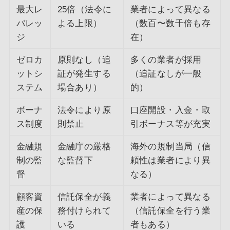
最大レ
25倍（法令に
業者によって異なる
バレッ
よる上限）
（数百〜数千倍も存
ジ
在）
ゼロカ
原則なし（追
多くの業者が採用
ットシ
証が発生する
（追証なしが一般
ステム
場合あり）
的）
ボーナ
法令により原
口座開設・入金・取
ス制度
則禁止
引ボーナス等が充実
金融規
金融庁の厳格
海外の規制当局（信
制の監
な監督下
頼性は業者により異
督
なる）
顧客資
信託保全が義
業者によって異なる
産の保
務付けられて
（信託保全を行う業
護
いる
者もある）