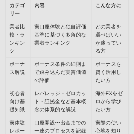
カテゴ
内容
こんな方に
リー
業者比
実口座体験と独自評価
どの業者を
較・ラ
基準に基づく多角的な
選べばいい
ンキン
業者ランキング
か迷ってい
グ
る方
ボーナ
ボーナス条件の細則ま
ボーナスを
ス解説
で踏み込んだ実質価値
賢く活用し
の評価
たい方
初心者
レバレッジ・ゼロカッ
海外FXをゼ
向け基
ト・証拠金など基本概
ロから学び
礎知識
念の体系的な解説
たい方
実体験
口座開設〜出金までの
実際の使い
レポー
一連のプロセスを記録
心地を知り